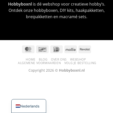
Hobbyboxnl
is dé webshop voor creatieve hobby’s.
Ontdek onze hobbyboxen, DIY kits, haakpakketten,
breipakketten en macramé sets.
MasterCard
Bancontact
IDeal
Mollie
Revolut
HOME
BLOG
OVER ONS
WEBSHOP
ALGEMENE VOORWAARDEN
VOLG JE BESTELLING
Copyright 2026 ©
Hobbyboxnl.nl
Nederlands