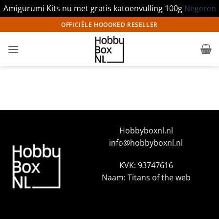
Amigurumi Kits nu met gratis katoenvulling 100g
Negeren
Ga
OFFICIËLE HOOOKED RESELLER
naar
inhoud
Hobbyboxnl.nl
info@hobbyboxnl.nl
KVK: 93747616
Naam: Titans of the web