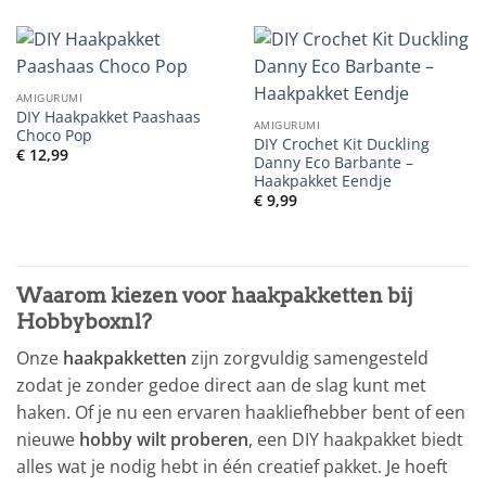
was:
is:
was:
is:
€ 69,99.
€ 48,99.
€ 79,99.
€ 55,99.
AMIGURUMI
DIY Haakpakket Paashaas
AMIGURUMI
Choco Pop
DIY Crochet Kit Duckling
€
12,99
Danny Eco Barbante –
Haakpakket Eendje
€
9,99
Waarom kiezen voor haakpakketten bij
Hobbyboxnl?
Onze
haakpakketten
zijn zorgvuldig samengesteld
zodat je zonder gedoe direct aan de slag kunt met
haken. Of je nu een ervaren haakliefhebber bent of een
nieuwe
hobby wilt proberen
, een DIY haakpakket biedt
alles wat je nodig hebt in één creatief pakket. Je hoeft