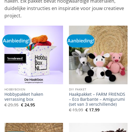
haken. Elk pakket bevat hoogwaardige materialen,
duidelijke instructies en inspiratie voor jouw creatieve
project.
Aanbieding!
Aanbieding!
HOBBYBOXEN
DIY PAKKET
Hobbypakket haken
Haakpakket – FARM FRIENDS
verrassing box
– Eco Barbante – Amigurumi
(set van 3 verschillende)
Oorspronkelijke
Huidige
€
29,95
€
24,95
prijs
prijs
Oorspronkelijke
Huidige
€
19,99
€
17,99
was:
is:
prijs
prijs
€ 29,95.
€ 24,95.
was:
is:
€ 19,99.
€ 17,99.