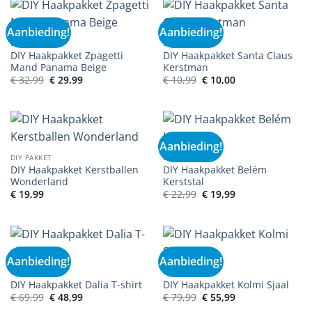
Aanbieding!
Aanbieding!
DIY PAKKET
DIY PAKKET
DIY Haakpakket Zpagetti
DIY Haakpakket Santa Claus
Mand Panama Beige
Kerstman
Oorspronkelijke
Huidige
Oorspronkelijke
Huidige
€
32,99
€
29,99
€
10,99
€
10,00
prijs
prijs
prijs
prijs
was:
is:
was:
is:
€ 32,99.
€ 29,99.
€ 10,99.
€ 10,00.
Aanbieding!
DIY PAKKET
DIY PAKKET
DIY Haakpakket Kerstballen
DIY Haakpakket Belém
Wonderland
Kerststal
Oorspronkelijke
Huidige
€
19,99
€
22,99
€
19,99
prijs
prijs
was:
is:
€ 22,99.
€ 19,99.
Aanbieding!
Aanbieding!
DIY PAKKET
DIY PAKKET
DIY Haakpakket Dalia T-shirt
DIY Haakpakket Kolmi Sjaal
Oorspronkelijke
Huidige
Oorspronkelijke
Huidige
€
69,99
€
48,99
€
79,99
€
55,99
prijs
prijs
prijs
prijs