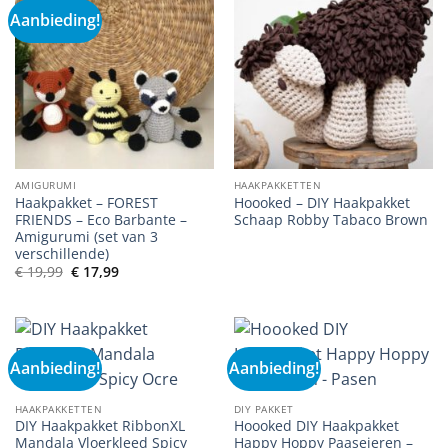
Aanbieding!
AMIGURUMI
HAAKPAKKETTEN
Haakpakket – FOREST
Hoooked – DIY Haakpakket
FRIENDS – Eco Barbante –
Schaap Robby Tabaco Brown
Amigurumi (set van 3
verschillende)
Oorspronkelijke
Huidige
€
19,99
€
17,99
prijs
prijs
was:
is:
€ 19,99.
€ 17,99.
Aanbieding!
Aanbieding!
HAAKPAKKETTEN
DIY PAKKET
DIY Haakpakket RibbonXL
Hoooked DIY Haakpakket
Mandala Vloerkleed Spicy
Happy Hoppy Paaseieren –