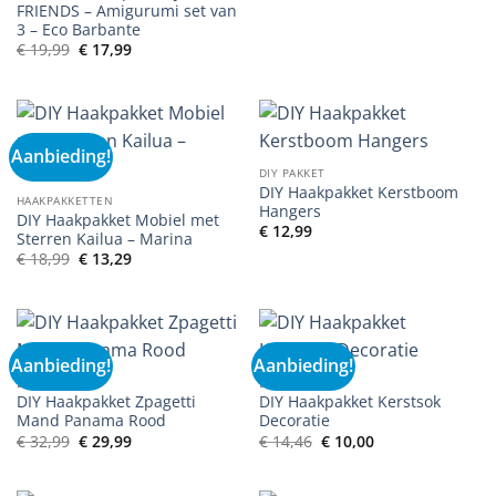
was:
is:
FRIENDS – Amigurumi set van
€ 10,99.
€ 7,69.
3 – Eco Barbante
Oorspronkelijke
Huidige
€
19,99
€
17,99
prijs
prijs
was:
is:
€ 19,99.
€ 17,99.
Aanbieding!
DIY PAKKET
DIY Haakpakket Kerstboom
HAAKPAKKETTEN
Hangers
DIY Haakpakket Mobiel met
€
12,99
Sterren Kailua – Marina
Oorspronkelijke
Huidige
€
18,99
€
13,29
prijs
prijs
was:
is:
€ 18,99.
€ 13,29.
Aanbieding!
Aanbieding!
DIY PAKKET
DIY PAKKET
DIY Haakpakket Zpagetti
DIY Haakpakket Kerstsok
Mand Panama Rood
Decoratie
Oorspronkelijke
Huidige
Oorspronkelijke
Huidige
€
32,99
€
29,99
€
14,46
€
10,00
prijs
prijs
prijs
prijs
was:
is:
was:
is:
€ 32,99.
€ 29,99.
€ 14,46.
€ 10,00.