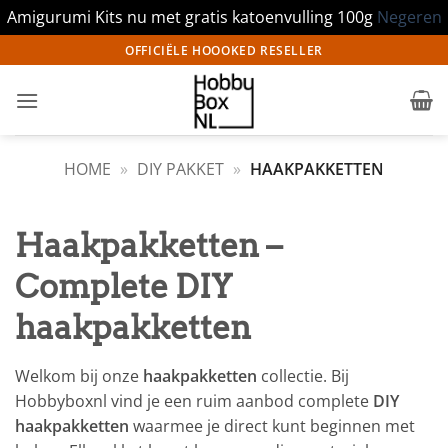
Amigurumi Kits nu met gratis katoenvulling 100g
Negeren
Ga
OFFICIËLE HOOOKED RESELLER
naar
inhoud
HOME
»
DIY PAKKET
»
HAAKPAKKETTEN
Haakpakketten –
Complete DIY
haakpakketten
Welkom bij onze
haakpakketten
collectie. Bij
Hobbyboxnl vind je een ruim aanbod complete
DIY
haakpakketten
waarmee je direct kunt beginnen met