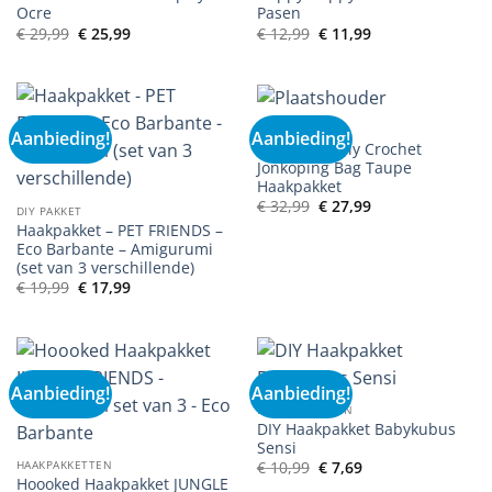
Ocre
Pasen
Oorspronkelijke
Huidige
Oorspronkelijke
Huidige
€
29,99
€
25,99
€
12,99
€
11,99
prijs
prijs
prijs
prijs
was:
is:
was:
is:
€ 29,99.
€ 25,99.
€ 12,99.
€ 11,99.
DIY PAKKET
Aanbieding!
Aanbieding!
Hoooked – Diy Crochet
Jonkoping Bag Taupe
Haakpakket
Oorspronkelijke
Huidige
€
32,99
€
27,99
DIY PAKKET
prijs
prijs
Haakpakket – PET FRIENDS –
was:
is:
€ 32,99.
€ 27,99.
Eco Barbante – Amigurumi
(set van 3 verschillende)
Oorspronkelijke
Huidige
€
19,99
€
17,99
prijs
prijs
was:
is:
€ 19,99.
€ 17,99.
Aanbieding!
Aanbieding!
HAAKPAKKETTEN
DIY Haakpakket Babykubus
Sensi
Oorspronkelijke
Huidige
HAAKPAKKETTEN
€
10,99
€
7,69
prijs
prijs
Hoooked Haakpakket JUNGLE