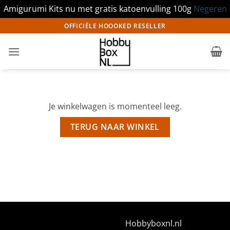
Amigurumi Kits nu met gratis katoenvulling 100g
Negeren
Ga
OFFICIËLE HOOOKED RESELLER
naar
inhoud
Je winkelwagen is momenteel leeg.
TERUG NAAR WINKEL
Hobbyboxnl.nl