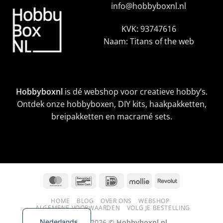
info@hobbyboxnl.nl
KVK: 93747616
Naam: Titans of the web
Hobbyboxnl
is dé webshop voor creatieve hobby’s.
Ontdek onze hobbyboxen, DIY kits, haakpakketten,
breipakketten en macramé sets.
MasterCard
Bancontact
IDeal
Mollie
Revolut
HOME
BLOG
OVER ONS
WEBSHOP
ALGEMENE VOORWAARDEN
VOLG JE BESTELLING
Nederlands
Copyright 2026 ©
Hobbyboxnl.nl