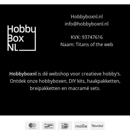
Hobbyboxnl.nl
info@hobbyboxnl.nl
KVK: 93747616
Naam: Titans of the web
Hobbyboxnl
is dé webshop voor creatieve hobby’s.
Ontdek onze hobbyboxen, DIY kits, haakpakketten,
breipakketten en macramé sets.
MasterCard
Bancontact
IDeal
Mollie
Revolut