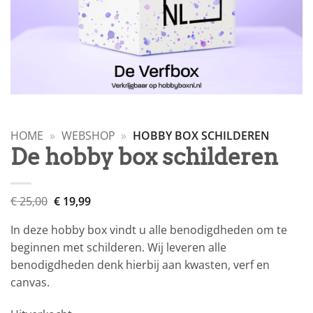
HOME
»
WEBSHOP
»
HOBBY BOX SCHILDEREN
De hobby box schilderen
Oorspronkelijke
Huidige
€
25,00
€
19,99
prijs
prijs
was:
is:
In deze hobby box vindt u alle benodigdheden om te
€ 25,00.
€ 19,99.
beginnen met schilderen. Wij leveren alle
benodigdheden denk hierbij aan kwasten, verf en
canvas.