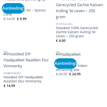
HOBBYBOXEN
Aanbieding!
Macrame Bali Kit – Spesso
Coral
Oorspronkelijke
Huidige
€
14,99
€
9,99
prijs
prijs
STOFVULLING
was:
is:
€ 14,99.
€ 9,99.
Hoooked 100% Gerecycled
Zachte Katoen Vulling 3e
Leven – 250 gram
€
4,00
HOBBYBOXEN
Aanbieding!
Hobbypakket haken
verrassing box
HOBBYPAKKET
Oorspronkelijke
Huidige
€
29,95
€
24,95
prijs
prijs
Hoooked DIY Haakpakket
was:
is:
Naalden Etui Vimmerby
€ 29,95.
€ 24,95.
€
14,99