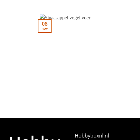
08
nov
Hobbyboxnl.nl