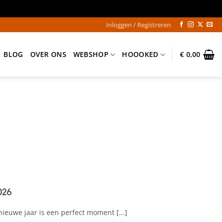
Inloggen / Registreren
BLOG
OVER ONS
WEBSHOP
HOOOKED
€
0,00
026
ieuwe jaar is een perfect moment [...]