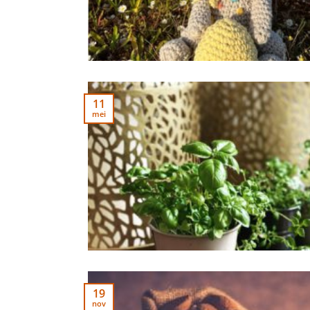
11
mei
19
nov