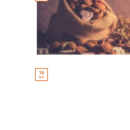
16
nov