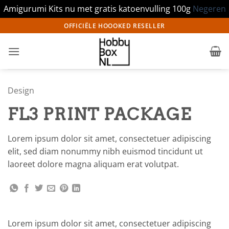
Amigurumi Kits nu met gratis katoenvulling 100g
Negeren
Ga
OFFICIËLE HOOOKED RESELLER
naar
inhoud
Design
FL3 PRINT PACKAGE
Lorem ipsum dolor sit amet, consectetuer adipiscing
elit, sed diam nonummy nibh euismod tincidunt ut
laoreet dolore magna aliquam erat volutpat.
Lorem ipsum dolor sit amet, consectetuer adipiscing