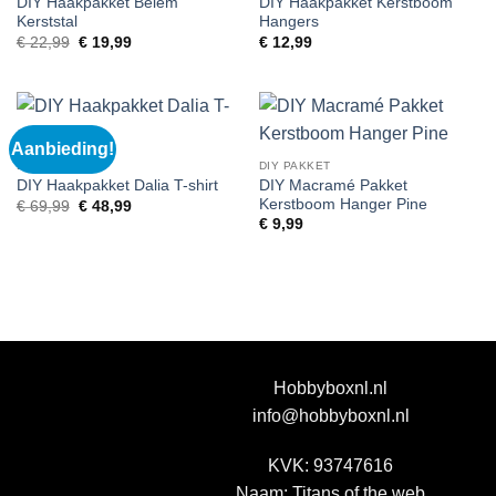
DIY Haakpakket Belém
DIY Haakpakket Kerstboom
Kerststal
Hangers
Oorspronkelijke
Huidige
€
22,99
€
19,99
€
12,99
prijs
prijs
was:
is:
€ 22,99.
€ 19,99.
Aanbieding!
DIY PAKKET
DIY PAKKET
DIY Macramé Pakket
DIY Haakpakket Dalia T-shirt
Kerstboom Hanger Pine
Oorspronkelijke
Huidige
€
69,99
€
48,99
prijs
prijs
€
9,99
was:
is:
€ 69,99.
€ 48,99.
Hobbyboxnl.nl
info@hobbyboxnl.nl
KVK: 93747616
Naam: Titans of the web