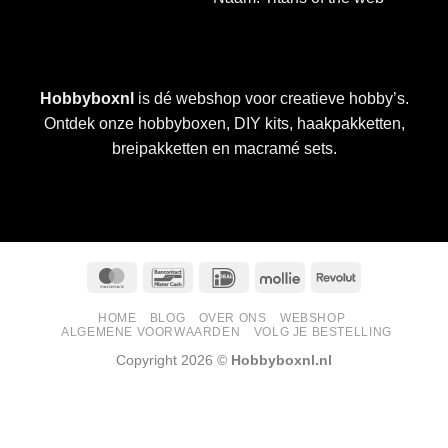
Hobbyboxnl
is dé webshop voor creatieve hobby’s.
Ontdek onze hobbyboxen, DIY kits, haakpakketten,
breipakketten en macramé sets.
MasterCard
Bancontact
IDeal
Mollie
Revolut
HOME
BLOG
OVER ONS
WEBSHOP
ALGEMENE VOORWAARDEN
VOLG JE BESTELLING
Copyright 2026 ©
Hobbyboxnl.nl