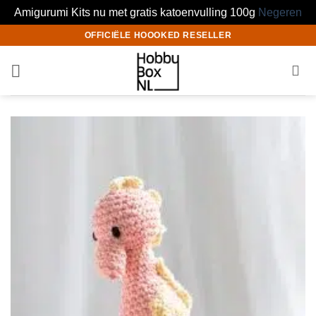
Amigurumi Kits nu met gratis katoenvulling 100g
Negeren
Ga
OFFICIËLE HOOOKED RESELLER
naar
inhoud