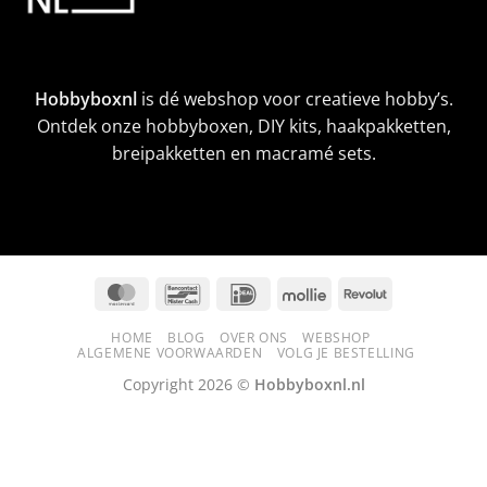
Hobbyboxnl
is dé webshop voor creatieve hobby’s.
Ontdek onze hobbyboxen, DIY kits, haakpakketten,
breipakketten en macramé sets.
MasterCard
Bancontact
IDeal
Mollie
Revolut
HOME
BLOG
OVER ONS
WEBSHOP
ALGEMENE VOORWAARDEN
VOLG JE BESTELLING
Copyright 2026 ©
Hobbyboxnl.nl