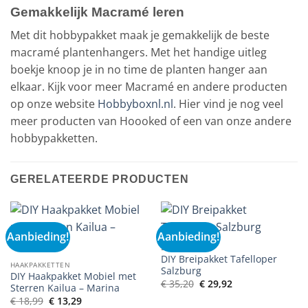
Gemakkelijk Macramé leren
Met dit hobbypakket maak je gemakkelijk de beste
macramé plantenhangers. Met het handige uitleg
boekje knoop je in no time de planten hanger aan
elkaar. Kijk voor meer Macramé en andere producten
op onze website
Hobbyboxnl.nl
. Hier vind je nog veel
meer producten van Hoooked of een van onze andere
hobbypakketten.
GERELATEERDE PRODUCTEN
Aanbieding!
Aanbieding!
DIY PAKKET
DIY Breipakket Tafelloper
HAAKPAKKETTEN
Salzburg
DIY Haakpakket Mobiel met
Oorspronkelijke
Huidige
€
35,20
€
29,92
Sterren Kailua – Marina
prijs
prijs
Oorspronkelijke
Huidige
€
18,99
€
13,29
was:
is: