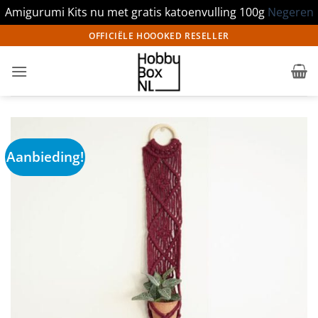
Amigurumi Kits nu met gratis katoenvulling 100g
Negeren
Ga
OFFICIËLE HOOOKED RESELLER
naar
inhoud
Aanbieding!