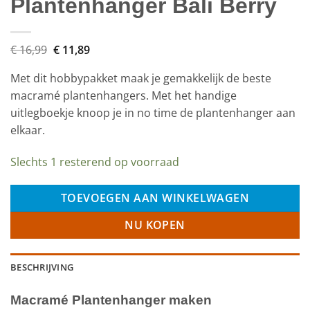
Plantenhanger Bali Berry
Oorspronkelijke
Huidige
€
16,99
€
11,89
prijs
prijs
was:
is:
Met dit hobbypakket maak je gemakkelijk de beste
€ 16,99.
€ 11,89.
macramé plantenhangers. Met het handige
uitlegboekje knoop je in no time de plantenhanger aan
elkaar.
Slechts 1 resterend op voorraad
TOEVOEGEN AAN WINKELWAGEN
NU KOPEN
BESCHRIJVING
Macramé Plantenhanger maken