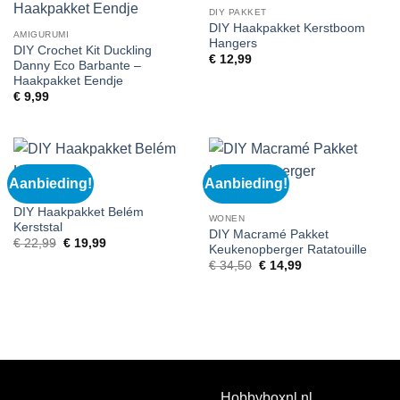
DIY PAKKET
DIY Haakpakket Kerstboom
AMIGURUMI
Hangers
DIY Crochet Kit Duckling
€
12,99
Danny Eco Barbante –
Haakpakket Eendje
€
9,99
Aanbieding!
Aanbieding!
DIY PAKKET
DIY Haakpakket Belém
WONEN
Kerststal
DIY Macramé Pakket
Oorspronkelijke
Huidige
€
22,99
€
19,99
Keukenopberger Ratatouille
prijs
prijs
Oorspronkelijke
Huidige
was:
is:
€
34,50
€
14,99
prijs
prijs
€ 22,99.
€ 19,99.
was:
is:
€ 34,50.
€ 14,99.
Hobbyboxnl.nl