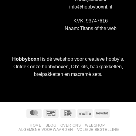
info@hobbyboxnl.nl
KVK: 93747616
Naam: Titans of the web
Hobbyboxnl
is dé webshop voor creatieve hobby’s.
Ontdek onze hobbyboxen, DIY kits, haakpakketten,
breipakketten en macramé sets.
MasterCard
Bancontact
IDeal
Mollie
Revolut
HOME
BLOG
OVER ONS
WEBSHOP
ALGEMENE VOORWAARDEN
VOLG JE BESTELLING