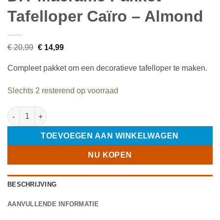
Tafelloper Caïro – Almond
Oorspronkelijke
Huidige
€
20,99
€
14,99
prijs
prijs
was:
is:
Compleet pakket om een decoratieve tafelloper te maken.
€ 20,99.
€ 14,99.
Slechts 2 resterend op voorraad
DIY Macramé Pakket Tafelloper Caïro – Almond aantal
TOEVOEGEN AAN WINKELWAGEN
NU KOPEN
BESCHRIJVING
AANVULLENDE INFORMATIE