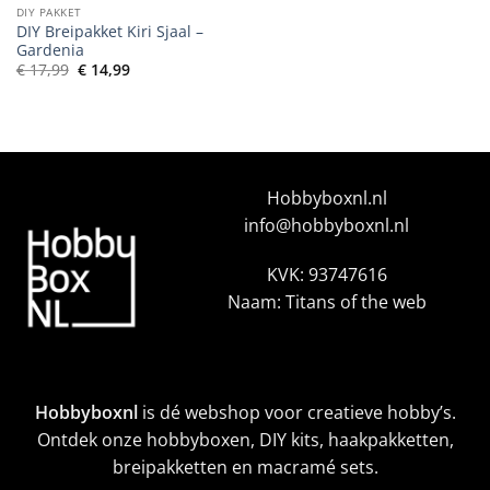
DIY PAKKET
DIY Breipakket Kiri Sjaal –
Gardenia
Oorspronkelijke
Huidige
€
17,99
€
14,99
prijs
prijs
was:
is:
€ 17,99.
€ 14,99.
Hobbyboxnl.nl
info@hobbyboxnl.nl
KVK: 93747616
Naam: Titans of the web
Hobbyboxnl
is dé webshop voor creatieve hobby’s.
Ontdek onze hobbyboxen, DIY kits, haakpakketten,
breipakketten en macramé sets.