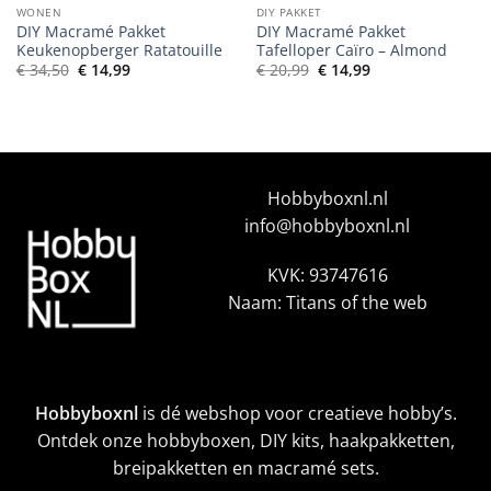
WONEN
DIY PAKKET
DIY Macramé Pakket
DIY Macramé Pakket
Keukenopberger Ratatouille
Tafelloper Caïro – Almond
Oorspronkelijke
Huidige
Oorspronkelijke
Huidige
€
34,50
€
14,99
€
20,99
€
14,99
prijs
prijs
prijs
prijs
was:
is:
was:
is:
€ 34,50.
€ 14,99.
€ 20,99.
€ 14,99.
Hobbyboxnl.nl
info@hobbyboxnl.nl
KVK: 93747616
Naam: Titans of the web
Hobbyboxnl
is dé webshop voor creatieve hobby’s.
Ontdek onze hobbyboxen, DIY kits, haakpakketten,
breipakketten en macramé sets.